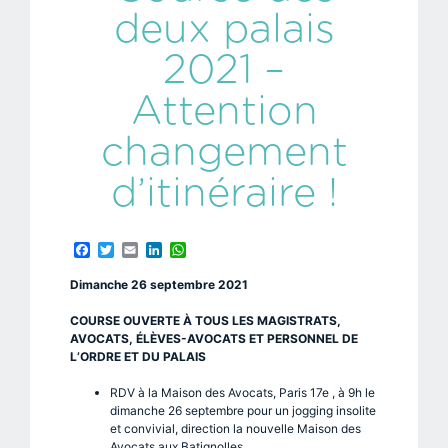
deux palais
2021 –
Attention
changement
d’itinéraire !
Facebook
Twitter
Email
LinkedIn
WhatsApp
Dimanche 26 septembre 2021
COURSE OUVERTE À TOUS LES MAGISTRATS,
AVOCATS, ÉLÈVES-AVOCATS ET PERSONNEL DE
L’ORDRE ET DU PALAIS
RDV à la Maison des Avocats, Paris 17e , à 9h le
dimanche 26 septembre pour un jogging insolite
et convivial, direction la nouvelle Maison des
Avocats aux Batignolles.