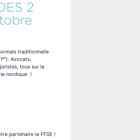
DES 2
tobre
ormais traditionnelle
er
(1
). Avocats,
uristes, tous sur la
he nordique !
e partenaire la FFSE !