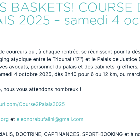
S BASKETS! COURSE 
IS 2025 – samedi 4 oc
p
de coureurs qui, à chaque rentrée, se réunissent pour la dés
e
ging atypique entre le Tribunal (17
) et le Palais de Justice 
èves avocats, personnel du palais et des cabinets, greffiers, j
amedi 4 octobre 2025, dès 8h40 pour 6 ou 12 km, ou marc
, nous vous attendons nombreux !
nyurl.com/Course2Palais2025
.org
et
eleonorabufalini@gmail.com
ERIALIS, DOCTRINE, CAPFINANCES, SPORT-BOOKING et à notr