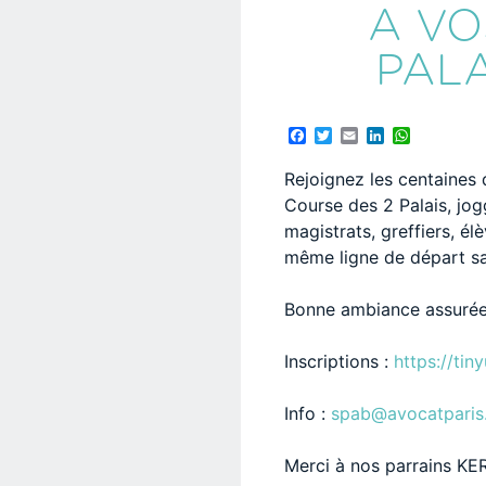
A VO
PALA
Facebook
Twitter
Email
LinkedIn
WhatsAp
Rejoignez les centaines 
Course des 2 Palais, jog
magistrats, greffiers, él
même ligne de départ s
Bonne ambiance assurée
Inscriptions :
https://ti
Info :
spab@avocatparis
Merci à nos parrains K