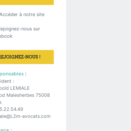
Accéder à notre site
Rejoignez-nous sur
ebook
REJOIGNEZ-NOUS !
:
ponsables
ident :
pold LEMIALE
 bd Malesherbes 75008
is
5.22.54.49
iale@L2m-avocats.com
:
ence