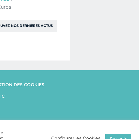
Euros
UVEZ NOS DERNIÈRES ACTUS
STION DES COOKIES
IC
re
nt
Configurer les Cookies
J'accepte