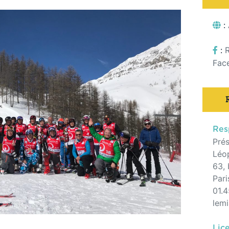
:
:
Fac
Res
Prés
Léo
63,
Par
01.4
lem
Lic