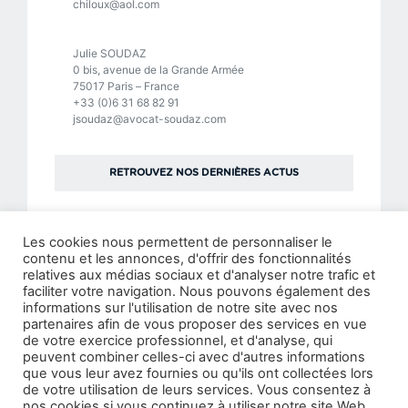
chiloux@aol.com
Julie SOUDAZ
0 bis, avenue de la Grande Armée
75017 Paris – France
+33 (0)6 31 68 82 91
jsoudaz@avocat-soudaz.com
RETROUVEZ NOS DERNIÈRES ACTUS
Les cookies nous permettent de personnaliser le
contenu et les annonces, d'offrir des fonctionnalités
relatives aux médias sociaux et d'analyser notre trafic et
MENTIONS LÉGALES
POLITIQUE DE CONFIDENTIALITÉ
faciliter votre navigation. Nous pouvons également des
POLITIQUE DE GESTION DES COOKIES
ACCÉDER AU SITE AVOCAT
informations sur l'utilisation de notre site avec nos
partenaires afin de vous proposer des services en vue
ACCÉDER AU SITE GRAND PUBLIC
de votre exercice professionnel, et d'analyse, qui
peuvent combiner celles-ci avec d'autres informations
que vous leur avez fournies ou qu'ils ont collectées lors
de votre utilisation de leurs services. Vous consentez à
nos cookies si vous continuez à utiliser notre site Web.