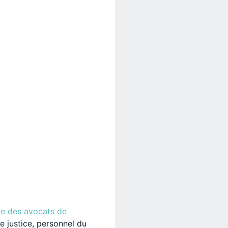
Office 365
Outlook Li
re des avocats de
 justice, personnel du