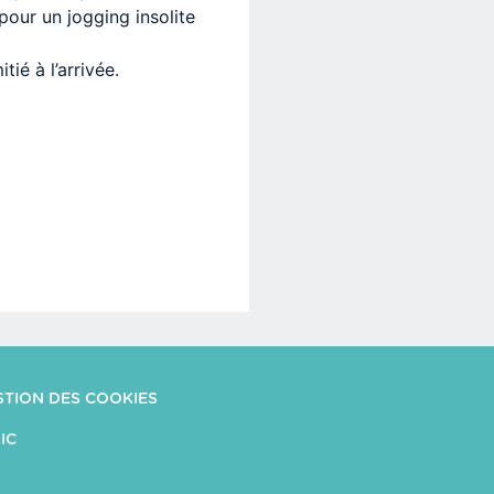
pour un jogging insolite
ié à l’arrivée.
STION DES COOKIES
IC