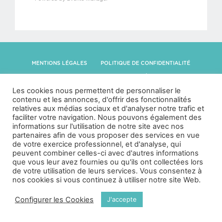
MENTIONS LÉGALES
POLITIQUE DE CONFIDENTIALITÉ
POLITIQUE DE GESTION DES COOKIES
ACCÉDER AU SITE AVOCAT
Les cookies nous permettent de personnaliser le
ACCÉDER AU SITE GRAND PUBLIC
contenu et les annonces, d'offrir des fonctionnalités
relatives aux médias sociaux et d'analyser notre trafic et
faciliter votre navigation. Nous pouvons également des
informations sur l'utilisation de notre site avec nos
partenaires afin de vous proposer des services en vue
de votre exercice professionnel, et d'analyse, qui
peuvent combiner celles-ci avec d'autres informations
© 2026
Association des sports au barreau
que vous leur avez fournies ou qu'ils ont collectées lors
de votre utilisation de leurs services. Vous consentez à
nos cookies si vous continuez à utiliser notre site Web.
Configurer les Cookies
J'accepte